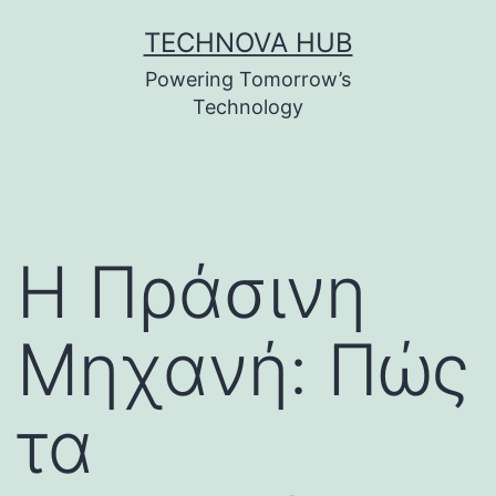
Skip
TECHNOVA HUB
to
Powering Tomorrow’s
content
Technology
Η Πράσινη
Μηχανή: Πώς
τα