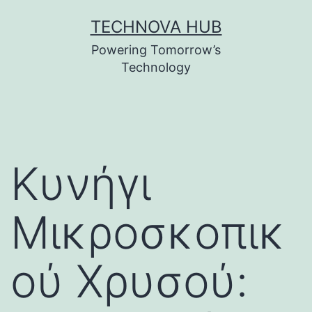
Skip
TECHNOVA HUB
to
Powering Tomorrow’s
content
Technology
Κυνήγι
Μικροσκοπικ
ού Χρυσού: