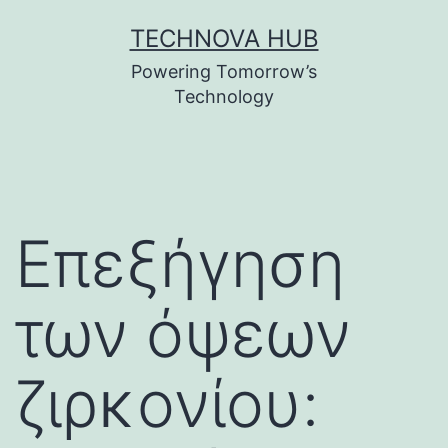
Skip
TECHNOVA HUB
to
Powering Tomorrow’s
content
Technology
Επεξήγηση
των όψεων
ζιρκονίου: